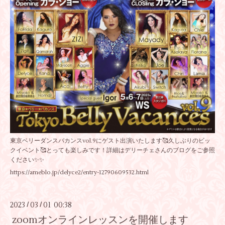
東京ベリーダンスバカンスvol.9にゲスト出演いたします🥰久しぶりのビッ
クイベント🥰とっても楽しみです！詳細はデリーチェさんのブログをご参照
ください✨✨
https://ameblo.jp/delyce2/entry-12790609532.html
2023
03
01 00:38
/
/
zoomオンラインレッスンを開催します