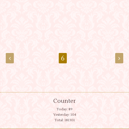
6
Counter
Today:
89
Yesterday:
104
Total:
181301