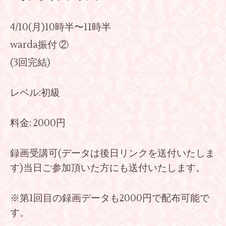
4/10(月)10時半〜11時半
warda振付 ②
(3回完結)
レベル:初級
料金: 2000円
録画受講可(データは後日リンクを送付いたしま
す)当日ご参加頂いた方にも送付いたします。
※第1回目の録画データも2000円で配布可能で
す。