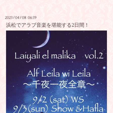
2023
04
08 06:39
/
/
浜松でアラブ音楽を堪能する2日間！