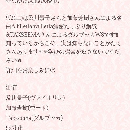
＠なゆた浜北(浜松市)
9/2(土)は及川景子さんと加藤芳樹さんによる名
曲Alf Leila wi Leila濃密たっぷり解説
&TAKSEEMAさんによるダルブッカWSです❣️
知っているからこそ、実は知らないことがたく
さんあります✨✨学びの機会を逃さないでくだ
さい🔥
詳細をお楽しみに😍
出演
及川景子(ヴァイオリン)
加藤吉樹(ウード)
Takseema(ダルブッカ)
Sa'dah