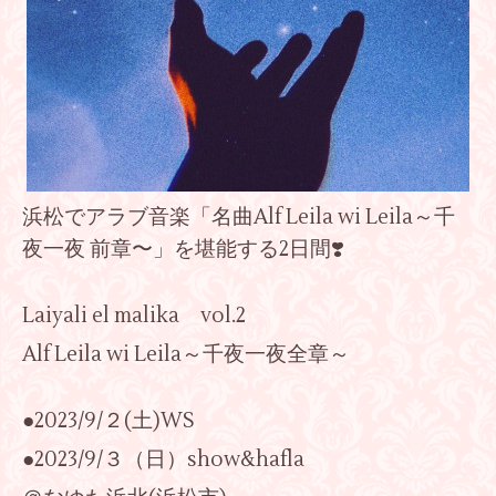
浜松でアラブ音楽「名曲Alf Leila wi Leila～千
夜一夜 前章〜」を堪能する2日間❣️
Laiyali el malika vol.2
Alf Leila wi Leila～千夜一夜全章～
●2023/9/２(土)WS
●2023/9/３（日）show&hafla