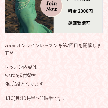
zoomオンラインレッスンを第2回目を開催しま
す🌸
レッスン内容は
warda振付②🌹
3回完結となります。
4/10(月)10時半〜11時半です。