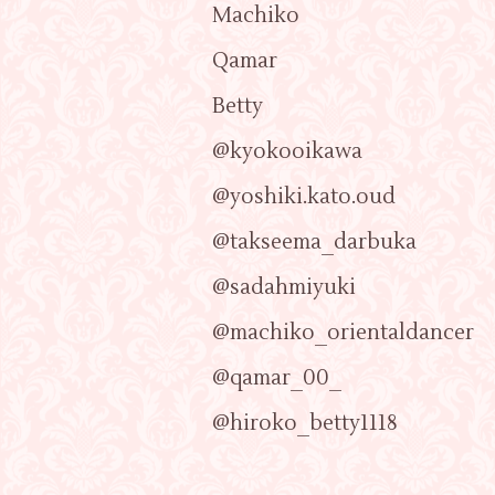
Machiko
Qamar
Betty
@kyokooikawa
@yoshiki.kato.oud
@takseema_darbuka
@sadahmiyuki
@machiko_orientaldancer
@qamar_00_
@hiroko_betty1118