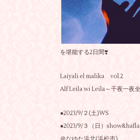
を堪能する2日間❣️
Laiyali el malika vol.2
Alf Leila wi Leila～千夜一
●2023/9/２(土)WS
●2023/9/３（日）show&hafla
＠なゆた浜北(浜松市)