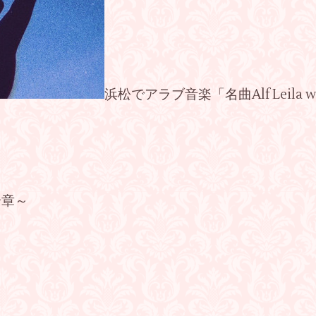
浜松でアラブ音楽「名曲Alf Leila w
夜全章～