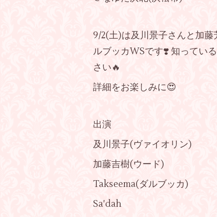
9/2(土)は及川景子さんと加藤芳
ルブッカWSです❣️ 知って
さい🔥
詳細をお楽しみに😍
出演
及川景子(ヴァイオリン)
加藤吉樹(ウード)
Takseema(ダルブッカ)
Sa'dah