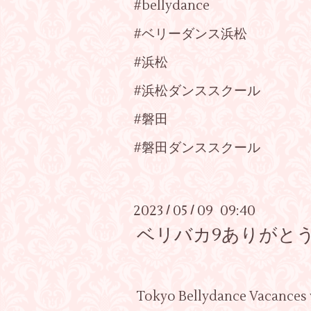
#bellydance
#ベリーダンス浜松
#浜松
#浜松ダンススクール
#磐田
#磐田ダンススクール
2023
05
09 09:40
/
/
ベリバカ9ありがと
Tokyo Bellydance Vaca