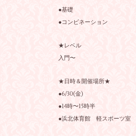
●基礎
●コンビネーション
★レベル
入門〜
★日時＆開催場所★
●6/30(金)
●14時〜15時半
●浜北体育館 軽スポーツ室