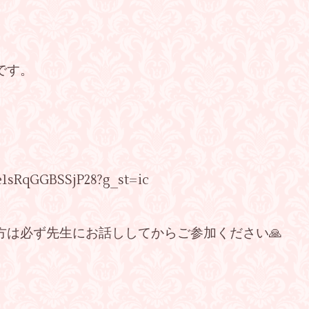
です。
oe1sRqGGBSSjP28?g_st=ic
方は必ず先生にお話ししてからご参加ください🙏