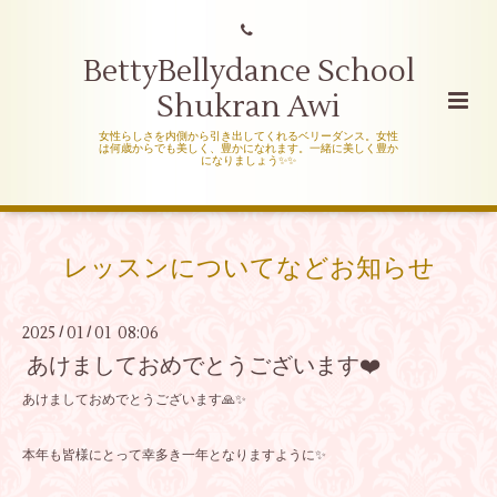
BettyBellydance School
Shukran Awi
女性らしさを内側から引き出してくれるベリーダンス。女性
は何歳からでも美しく、豊かになれます。一緒に美しく豊か
になりましょう✨✨
レッスンについてなどお知らせ
2025
01
01 08:06
/
/
あけましておめでとうございます❤️
あけましておめでとうございます🙏✨
本年も皆様にとって幸多き一年となりますように✨