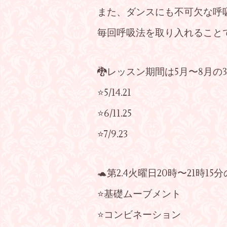
また、ダンスにも不可欠な呼
毎回呼吸法を取り入れること
🐉レッスン期間は5月〜8月の
⭐️5/14.21
⭐️6/11.25
⭐️7/9.23
🐢第2.4火曜日20時〜21時1
⭐️基礎ムーブメント
⭐️コンビネーション