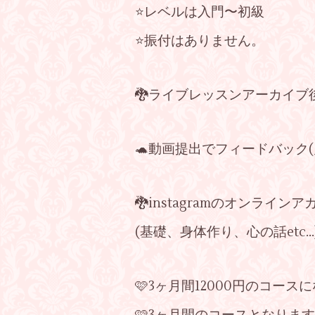
⭐️レベルは入門〜初級
⭐️振付はありません。
🐉ライブレッスンアーカイブ
🐢動画提出でフィードバック(
🐉instagramのオンライ
(基礎、身体作り、心の話etc...
🩷3ヶ月間12000円のコース