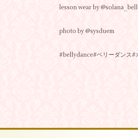
lesson wear by @solana_bel
photo by @sysduem
#bellydance#ベリーダ