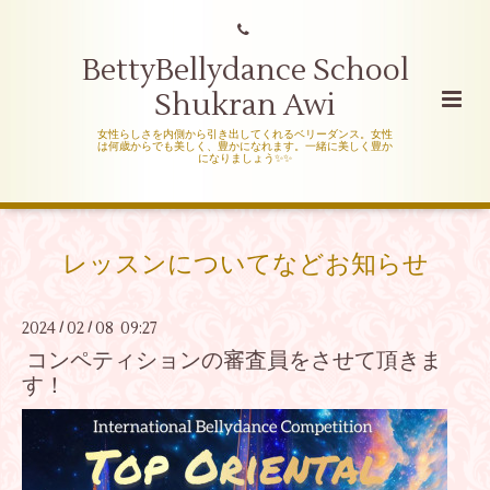
BettyBellydance School
Shukran Awi
女性らしさを内側から引き出してくれるベリーダンス。女性
は何歳からでも美しく、豊かになれます。一緒に美しく豊か
になりましょう✨✨
レッスンについてなどお知らせ
2024
02
08 09:27
/
/
コンペティションの審査員をさせて頂きま
す！